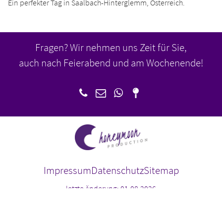
Ein perfekter Tag in Saalbach-Hinterglemm, Österreich.
Fragen? Wir nehmen uns Zeit für Sie,
auch nach Feierabend und am Wochenende!
Impressum
Datenschutz
Sitemap
letzte Änderung: 01.08.2026
copyright 2026: honeymoon-production.de
Filme
Preise