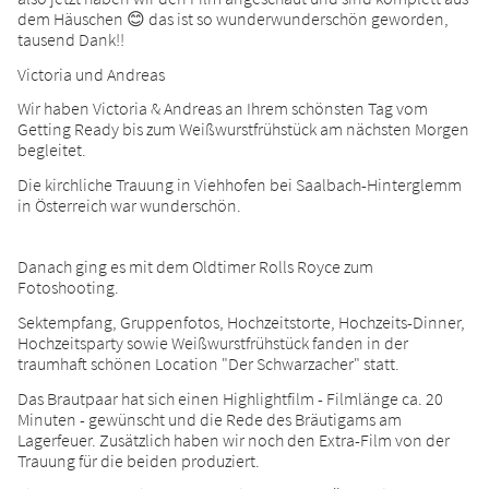
dem Häuschen 😊 das ist so wunderwunderschön geworden,
tausend Dank!!
Victoria und Andreas
Wir haben Victoria & Andreas an Ihrem schönsten Tag vom
Getting Ready bis zum Weißwurstfrühstück am nächsten Morgen
begleitet.
Die kirchliche Trauung in Viehhofen bei Saalbach-Hinterglemm
in Österreich war wunderschön.
Danach ging es mit dem Oldtimer Rolls Royce zum
Fotoshooting.
Sektempfang, Gruppenfotos, Hochzeitstorte, Hochzeits-Dinner,
Hochzeitsparty sowie Weißwurstfrühstück fanden in der
traumhaft schönen Location "Der Schwarzacher" statt.
Das Brautpaar hat sich einen Highlightfilm - Filmlänge ca. 20
Minuten - gewünscht und die Rede des Bräutigams am
Lagerfeuer. Zusätzlich haben wir noch den Extra-Film von der
Trauung für die beiden produziert.