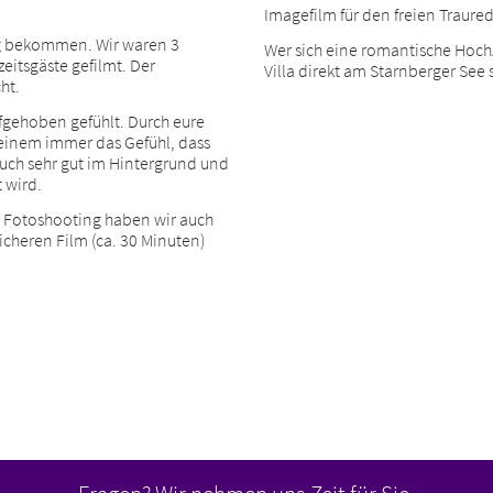
Imagefilm für den freien Traure
ung bekommen. Wir waren 3
Wer sich eine romantische Hoch
eitsgäste gefilmt. Der
Villa direkt am Starnberger See
ht.
fgehoben gefühlt. Durch eure
r einem immer das Gefühl, dass
euch sehr gut im Hintergrund und
 wird.
 Fotoshooting haben wir auch
cheren Film (ca. 30 Minuten)