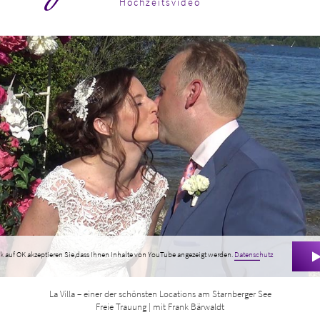
Hochzeitsvideo
k auf OK akzeptieren Sie,dass Ihnen Inhalte von YouTube angezeigt werden.
Datenschutz
La Villa – einer der schönsten Locations am Starnberger See
Freie Trauung | mit Frank Bärwaldt