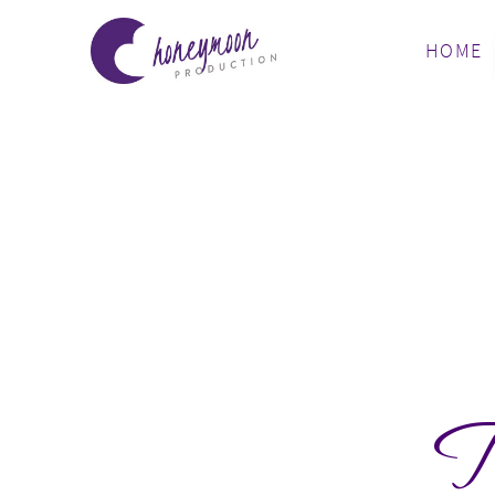
HOME
T