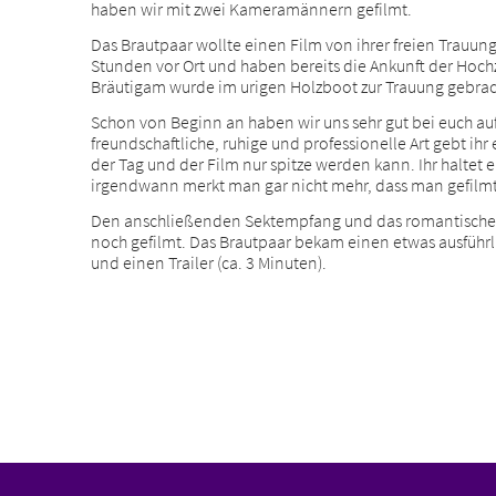
haben wir mit zwei Kameramännern gefilmt.
Das Brautpaar wollte einen Film von ihrer freien Trau
Stunden vor Ort und haben bereits die Ankunft der Hochz
Bräutigam wurde im urigen Holzboot zur Trauung gebrac
Schon von Beginn an haben wir uns sehr gut bei euch au
freundschaftliche, ruhige und professionelle Art gebt ih
der Tag und der Film nur spitze werden kann. Ihr haltet 
irgendwann merkt man gar nicht mehr, dass man gefilmt
Den anschließenden Sektempfang und das romantische
noch gefilmt. Das Brautpaar bekam einen etwas ausführli
und einen Trailer (ca. 3 Minuten).