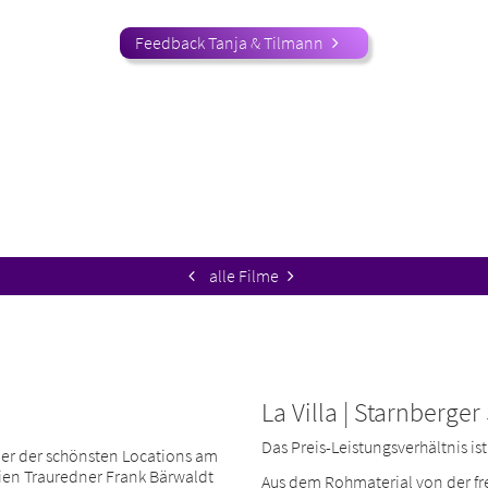
Feedback Tanja & Tilmann
alle Filme
La Villa | Starnberger
Das Preis-Leistungsverhältnis ist
iner der schönsten Locations am
eien Trauredner Frank Bärwaldt
Aus dem Rohmaterial von der fr