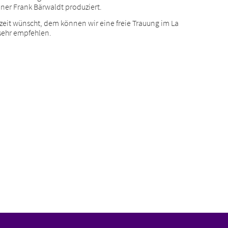
dner Frank Bärwaldt produziert.
zeit wünscht, dem können wir eine freie Trauung im La
 sehr empfehlen.