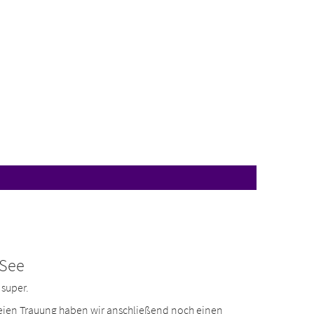
 See
 super.
eien Trauung haben wir anschließend noch einen